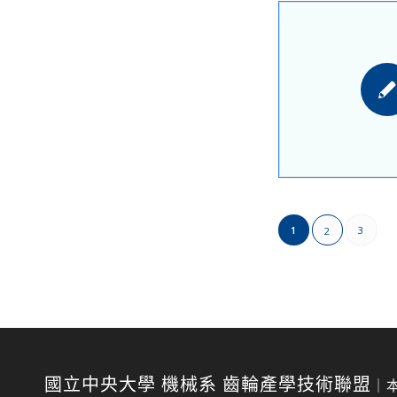
1
3
2
國立中央大學 機械系 齒輪產學技術聯盟
｜